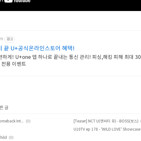
om
광고
리 끝 U+공식온라인스토어 혜택!
해킹 피해 최대 300만원
 전용 이벤트
른 글
(0)
[Teaser] Kim Sung Kyu (김성규) Comeback Interview
[Teaser] NCT U(엔씨티 유) - BOSS(보스)
(0)
Child