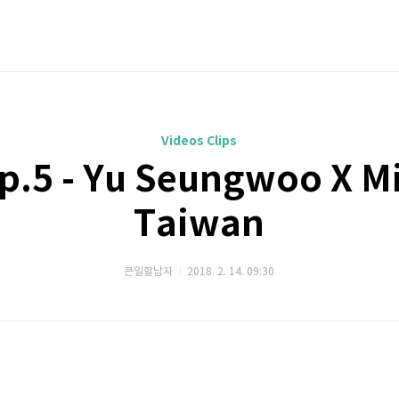
Videos Clips
p.5 - Yu Seungwoo X Mi
Taiwan
큰일할남자
2018. 2. 14. 09:30