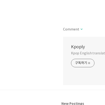
Comment
Kpoply
Kpop English translati
구독하기
New Postings