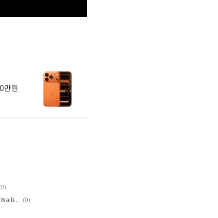
(0)
(0)
U10TV ep 178 - 'WILD LOVE' Showcase Waiting Room